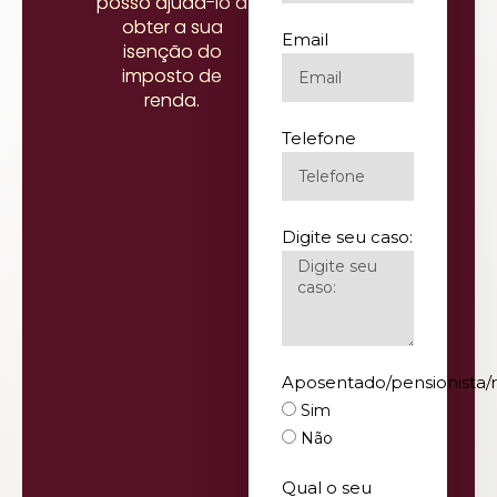
posso ajudá-lo a
obter a sua
Email
isenção do
imposto de
renda.
Telefone
Digite seu caso:
Aposentado/pensionista/
Sim
Não
Qual o seu