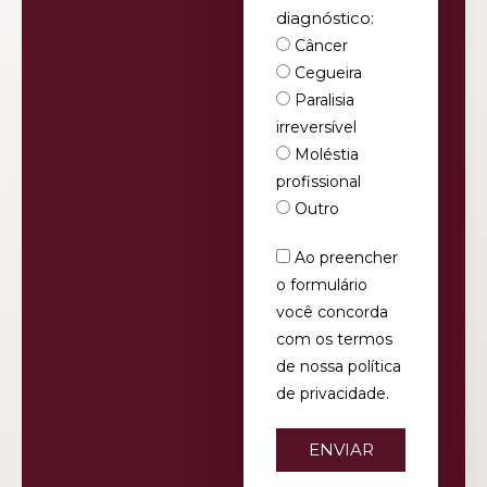
diagnóstico:
Câncer
Cegueira
Paralisia
irreversível
Moléstia
profissional
Outro
Ao preencher
o formulário
você concorda
com os termos
de nossa política
de privacidade.
ENVIAR