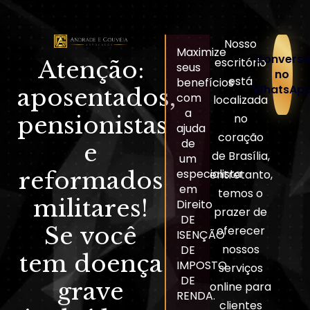
Nosso
Maximize
Converse
escritório
Atenção:
seus
no
está
benefícios
WhatsAp
aposentados,
com
localizada
a
pensionistas
no
ajuda
coração
de
e
de Brasília,
um
reformados
especialista
entretanto,
em
temos o
militares!
Direito
prazer de
DE
Se você
oferecer
ISENÇÃO
nossos
DE
tem doença
IMPOSTO
serviços
DE
grave
online para
RENDA.
clientes