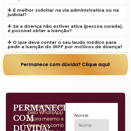
É melhor solicitar na via administrativa ou na
judicial?
Se a doença não estiver ativa (pessoa curada),
é possível obter a isenção?
O que deve conter o seu laudo médico para
pedir a isenção do IRPF por motivos de doença?
Permanece com dúvida? Clique aqui!
Entre em contato
PERMANECE
pelo WhatsApp
Nome
COM
agora mesmo e
descubra como
DÚVIDA?