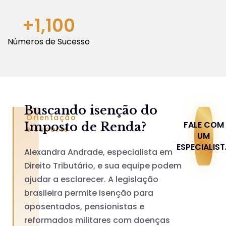
+
1,100
Números de Sucesso
Buscando isenção do
Orientação
FALE COM
Imposto de Renda?
e suporte
UM
ESPECIALIS
Alexandra Andrade, especialista em
Direito Tributário, e sua equipe podem
ajudar a esclarecer. A legislação
brasileira permite isenção para
aposentados, pensionistas e
reformados militares com doenças